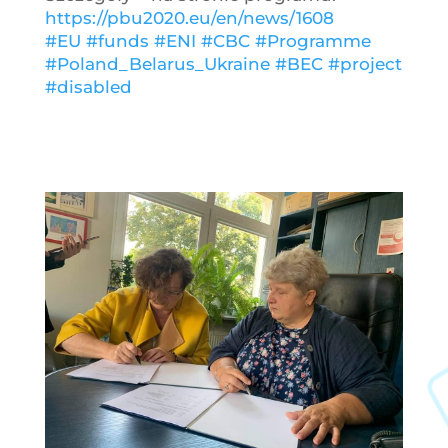
https://pbu2020.eu/en/news/1608
#EU
#funds
#ENI
#CBC
#Programme
#Poland_Belarus_Ukraine
#BEC
#project
#disabled