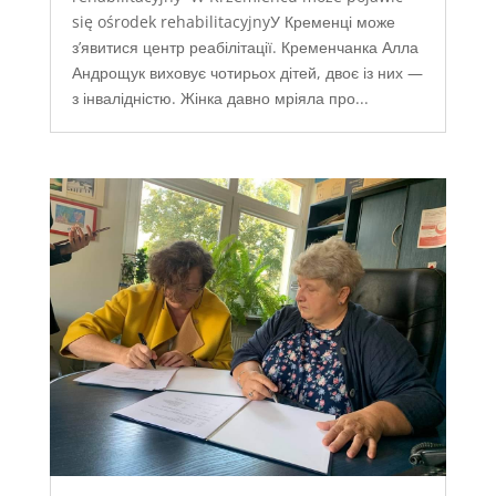
się ośrodek rehabilitacyjnyУ Кременці може
з’явитися центр реабілітації. Кременчанка Алла
Андрощук виховує чотирьох дітей, двоє із них —
з інвалідністю. Жінка давно мріяла про...